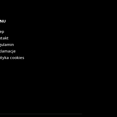
NU
lep
ntakt
gulamin
klamacje
ityka cookies