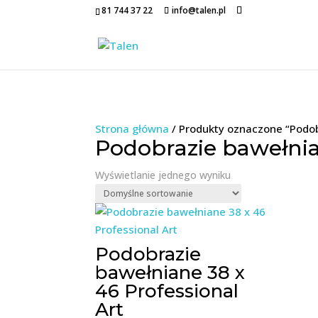
81 744 37 22
info@talen.pl
Strona główna
/ Produkty oznaczone “Podob
Podobrazie bawełnian
Wyświetlanie jednego wyniku
Podobrazie
bawełniane 38 x
46 Professional
Art