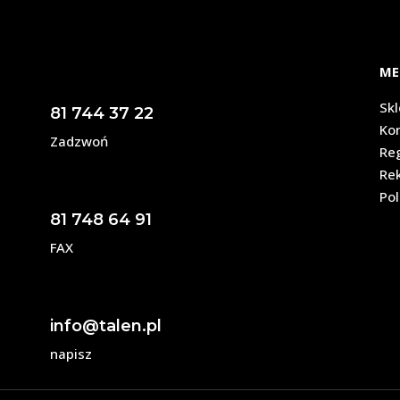
ME
Sk
81 744 37 22
Ko
Zadzwoń
Re
Re
Pol
81 748 64 91
FAX
info@talen.pl
napisz