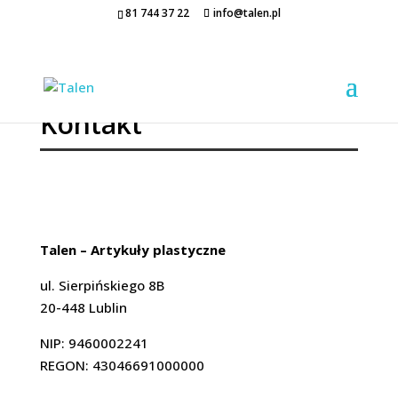
81 744 37 22
info@talen.pl
Kontakt
Talen – Artykuły plastyczne
ul. Sierpińskiego 8B
20-448 Lublin
NIP: 9460002241
REGON: 43046691000000