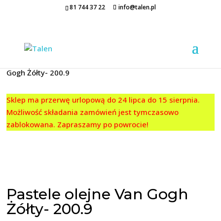
81 744 37 22
info@talen.pl
Strona główna
/
PASTELE
/
Van Gogh
/ Pastele olejne Van
Gogh Żółty- 200.9
Sklep ma przerwę urlopową do 24 lipca do 15 sierpnia.
Możliwość składania zamówień jest tymczasowo
zablokowana. Zapraszamy po powrocie!
Pastele olejne Van Gogh
Żółty- 200.9