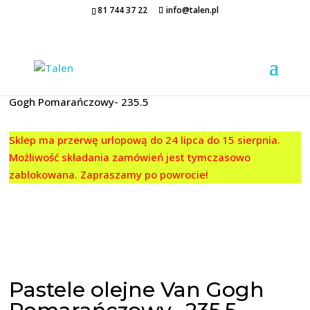
81 744 37 22
info@talen.pl
Strona główna
/
PASTELE
/
Van Gogh
/ Pastele olejne Van
Gogh Pomarańczowy- 235.5
Sklep ma przerwę urlopową do 24 lipca do 15 sierpnia.
Możliwość składania zamówień jest tymczasowo
zablokowana. Zapraszamy po powrocie!
Pastele olejne Van Gogh