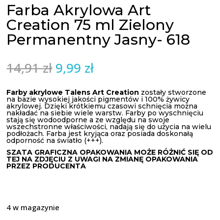
Farba Akrylowa Art
Creation 75 ml Zielony
Permanentny Jasny- 618
Pierwotna
Aktualna
14,91
zł
9,99
zł
cena
cena
wynosiła:
wynosi:
Farby akrylowe
Talens
Art
Creation
zostały stworzone
na bazie wysokiej jakości pigmentów i 100% żywicy
14,91 zł.
9,99 zł.
akrylowej
.
Dzięki krótkiemu czasowi schnięcia można
nakładać na siebie wiele warstw.
Farby po wyschnięciu
stają się wodoodporne a ze względu na swoje
wszechstronne właściwości, nadają się do użycia na wielu
podłożach.
Farba jest kryjąca oraz posiada doskonałą
odporność na światło (+++).
SZATA GRAFICZNA OPAKOWANIA MOŻE RÓŻNIĆ SIĘ OD
TEJ NA ZDJĘCIU Z UWAGI NA ZMIANĘ OPAKOWANIA
PRZEZ PRODUCENTA
4 w magazynie