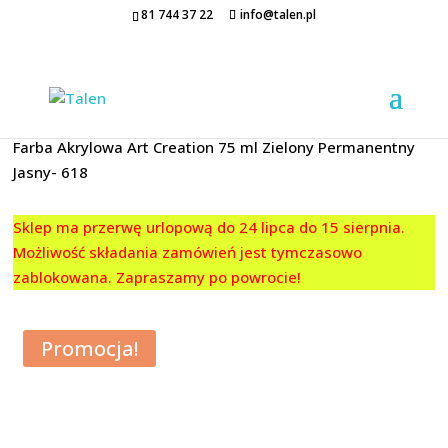
81 744 37 22
info@talen.pl
Strona główna
/
FARBY AKRYLOWE
/
Art Creation
/
75 ML
/
Farba Akrylowa Art Creation 75 ml Zielony Permanentny
Jasny- 618
Sklep ma przerwę urlopową do 24 lipca do 15 sierpnia.
Możliwość składania zamówień jest tymczasowo
zablokowana. Zapraszamy po powrocie!
Promocja!