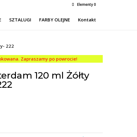
Elementy 0
E
SZTALUGI
FARBY OLEJNE
Kontakt
ny- 222
lokowana. Zapraszamy po powrocie!
erdam 120 ml Żółty
222