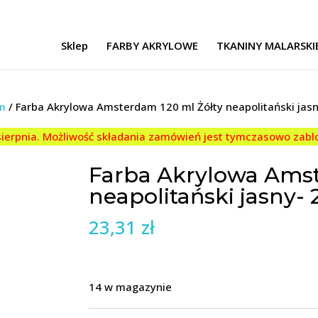
Sklep
FARBY AKRYLOWE
TKANINY MALARSKI
m
/ Farba Akrylowa Amsterdam 120 ml Żółty neapolitański jas
 sierpnia. Możliwość składania zamówień jest tymczasowo zab
Farba Akrylowa Amst
neapolitański jasny- 
23,31
zł
14 w magazynie