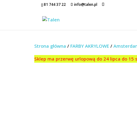
81 744 37 22
info@talen.pl
Strona główna
/
FARBY AKRYLOWE
/
Amsterda
Sklep ma przerwę urlopową do 24 lipca do 15