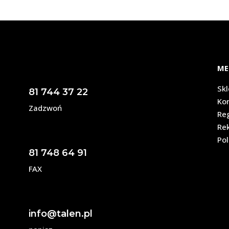
ME
Sk
81 744 37 22
Ko
Zadzwoń
Re
Re
Pol
81 748 64 91
FAX
info@talen.pl