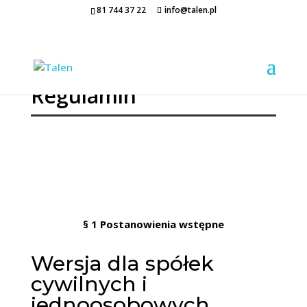
81 744 37 22
info@talen.pl
Regulamin
§ 1
Postanowienia wstępne
Wersja dla spółek
cywilnych i
jednoosobowych