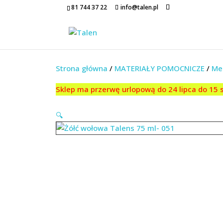
81 744 37 22
info@talen.pl
Strona główna
/
MATERIAŁY POMOCNICZE
/
Med
Sklep ma przerwę urlopową do 24 lipca do 15
🔍