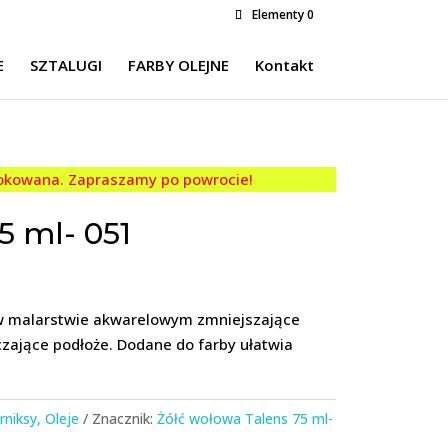
Elementy 0
E
SZTALUGI
FARBY OLEJNE
Kontakt
lokowana. Zapraszamy po powrocie!
5 ml- 051
w malarstwie akwarelowym zmniejszające
zające podłoże. Dodane do farby ułatwia
niksy, Oleje
Znacznik:
Żółć wołowa Talens 75 ml-