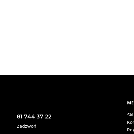
ME
Sk
81 744 37 22
Ko
Zadzwoń
Re