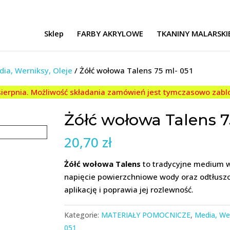
Sklep
FARBY AKRYLOWE
TKANINY MALARSKI
ia, Werniksy, Oleje
/ Żółć wołowa Talens 75 ml- 051
 sierpnia. Możliwość składania zamówień jest tymczasowo zab
Żółć wołowa Talens 7
20,70
zł
Żółć wołowa Talens
to tradycyjne medium 
napięcie powierzchniowe wody oraz odtłuszc
aplikację i poprawia jej rozlewność.
Kategorie:
MATERIAŁY POMOCNICZE
,
Media, Wer
051