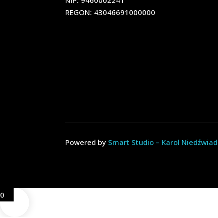
NIP: 9460002241
REGON: 43046691000000
Powered by
Smart Studio – Karol Niedźwia
0