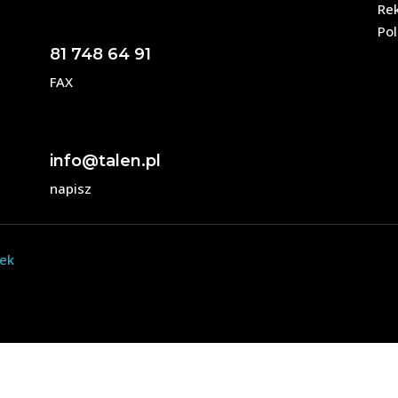
Re
Pol
81 748 64 91
FAX
info@talen.pl
napisz
dek