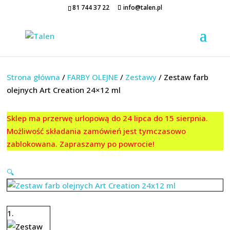
81 744 37 22
info@talen.pl
Strona główna
/
FARBY OLEJNE
/
Zestawy
/ Zestaw farb
olejnych Art Creation 24×12 ml
Sklep ma przerwę urlopową do 24 lipca do 15 sierpnia.
Możliwość składania zamówień jest tymczasowo
zablokowana. Zapraszamy po powrocie!
🔍