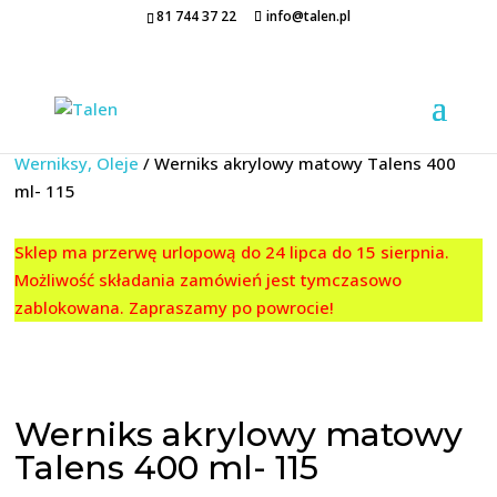
81 744 37 22
info@talen.pl
Strona główna
/
MATERIAŁY POMOCNICZE
/
Media,
Werniksy, Oleje
/ Werniks akrylowy matowy Talens 400
ml- 115
Sklep ma przerwę urlopową do 24 lipca do 15 sierpnia.
Możliwość składania zamówień jest tymczasowo
zablokowana. Zapraszamy po powrocie!
Werniks akrylowy matowy
Talens 400 ml- 115