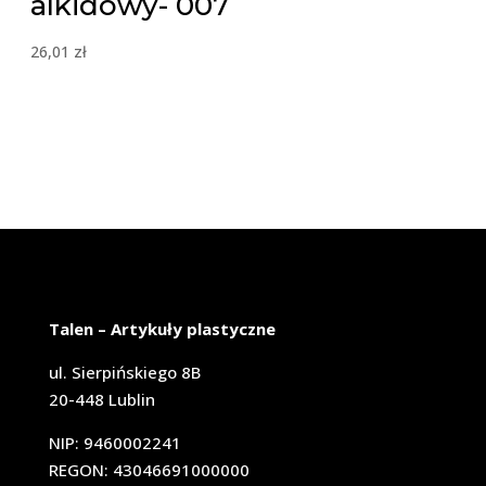
alkidowy- 007
26,01
zł
Talen – Artykuły plastyczne
ul. Sierpińskiego 8B
20-448 Lublin
NIP: 9460002241
REGON: 43046691000000