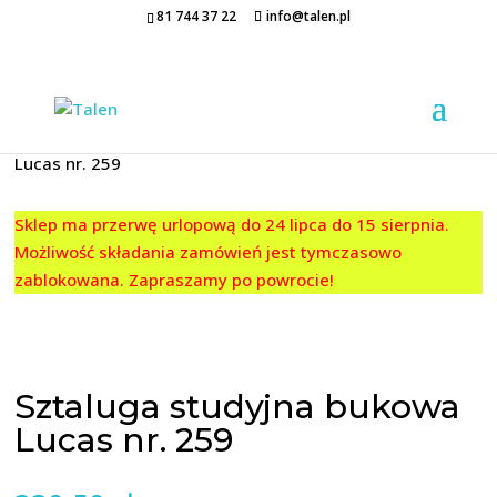
81 744 37 22
info@talen.pl
Strona główna
/
SZTALUGI
/ Sztaluga studyjna bukowa
Lucas nr. 259
Sklep ma przerwę urlopową do 24 lipca do 15 sierpnia.
Możliwość składania zamówień jest tymczasowo
zablokowana. Zapraszamy po powrocie!
Sztaluga studyjna bukowa
Lucas nr. 259