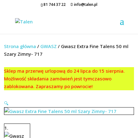
81 744 37 22
info@talen.pl
Strona główna
/
GWASZ
/ Gwasz Extra Fine Talens 50 ml
Szary Zimny- 717
Sklep ma przerwę urlopową do 24 lipca do 15 sierpnia.
Możliwość składania zamówień jest tymczasowo
zablokowana. Zapraszamy po powrocie!
🔍