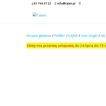
81 744 37 22
info@talen.pl
Strona główna
/
FARBY OLEJNE
/
Van Gogh
/
40
Sklep ma przerwę urlopową do 24 lipca do 15