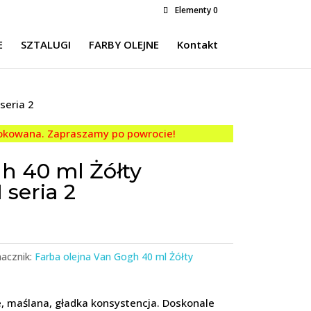
Elementy 0
E
SZTALUGI
FARBY OLEJNE
Kontakt
seria 2
lokowana. Zapraszamy po powrocie!
h 40 ml Żółty
seria 2
acznik:
Farba olejna Van Gogh 40 ml Żółty
e, maślana, gładka konsystencja. Doskonale