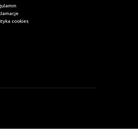
gulamin
klamacje
ityka cookies