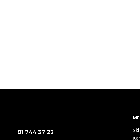
ME
Sk
81 744 37 22
Ko