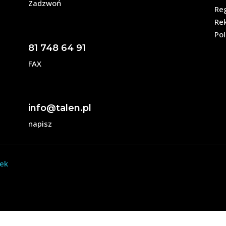
Zadzwoń
Re
Re
Pol
81 748 64 91
FAX
info@talen.pl
napisz
dek