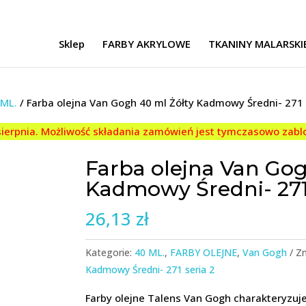
Sklep
FARBY AKRYLOWE
TKANINY MALARSKI
 ML.
/ Farba olejna Van Gogh 40 ml Żółty Kadmowy Średni- 271 
 sierpnia. Możliwość składania zamówień jest tymczasowo zab
Farba olejna Van Gog
Kadmowy Średni- 271 
26,13
zł
Kategorie:
40 ML.
,
FARBY OLEJNE
,
Van Gogh
Zn
Kadmowy Średni- 271 seria 2
Farby olejne Talens Van Gogh charakteryzuj