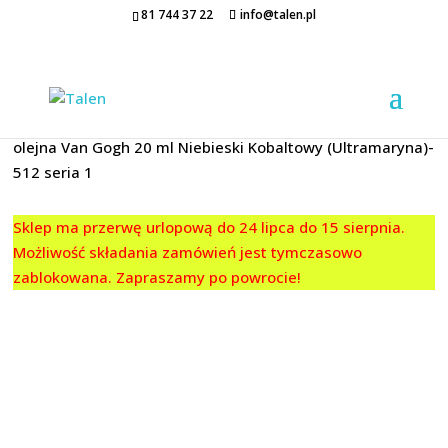
81 744 37 22
info@talen.pl
Strona główna
/
FARBY OLEJNE
/
Van Gogh
/
20 ML.
/ Farba
olejna Van Gogh 20 ml Niebieski Kobaltowy (Ultramaryna)-
512 seria 1
Sklep ma przerwę urlopową do 24 lipca do 15 sierpnia.
Możliwość składania zamówień jest tymczasowo
zablokowana. Zapraszamy po powrocie!