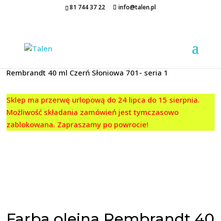
81 744 37 22
info@talen.pl
Strona główna
/
FARBY OLEJNE
/
Rembrandt
/ Farba olejna
Rembrandt 40 ml Czerń Słoniowa 701- seria 1
Sklep ma przerwę urlopową do 24 lipca do 15 sierpnia.
Możliwość składania zamówień jest tymczasowo
zablokowana. Zapraszamy po powrocie!
Farba olejna Rembrandt 40