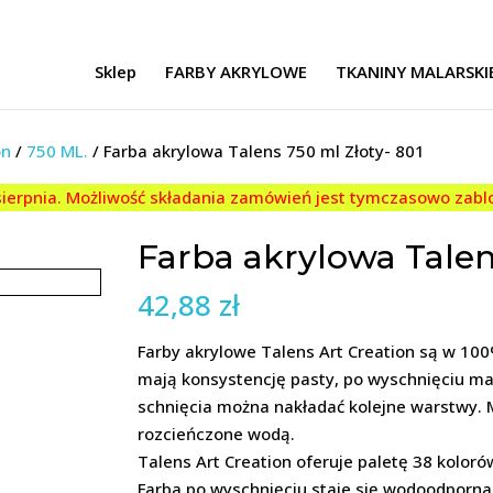
Sklep
FARBY AKRYLOWE
TKANINY MALARSKI
on
/
750 ML.
/ Farba akrylowa Talens 750 ml Złoty- 801
 sierpnia. Możliwość składania zamówień jest tymczasowo zab
Farba akrylowa Talen
42,88
zł
Farby akrylowe Talens Art Creation są w 100
mają konsystencję pasty, po wyschnięciu maj
schnięcia można nakładać kolejne warstwy. M
rozcieńczone wodą.
Talens Art Creation oferuje paletę 38 koloró
Farba po wyschnięciu staje się wodoodporna