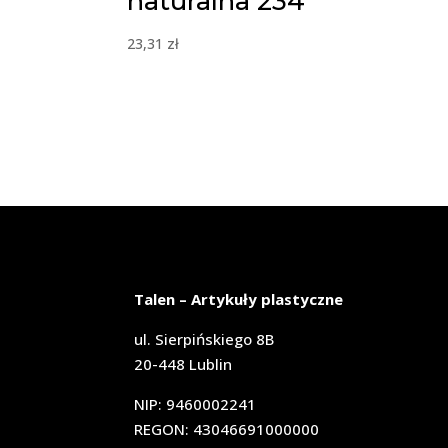
naturalna 234
23,31
zł
Talen – Artykuły plastyczne
ul. Sierpińskiego 8B
20-448 Lublin
NIP: 9460002241
REGON: 43046691000000