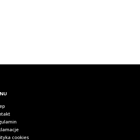
NU
lep
ntakt
gulamin
klamacje
ityka cookies