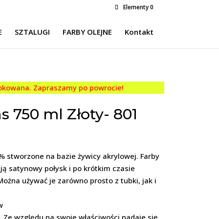
Elementy 0
E
SZTALUGI
FARBY OLEJNE
Kontakt
lokowana. Zapraszamy po powrocie!
s 750 ml Złoty- 801
% stworzone na bazie żywicy akrylowej. Farby
ą satynowy połysk i po krótkim czasie
ożna używać je zarówno prosto z tubki, jak i
w
. Ze względu na swoje właściwości nadaje się