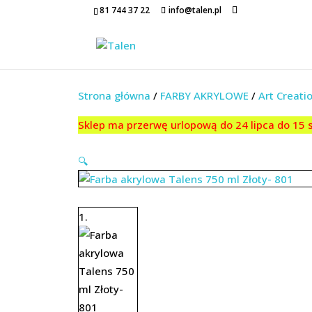
81 744 37 22
info@talen.pl
Strona główna
/
FARBY AKRYLOWE
/
Art Creati
Sklep ma przerwę urlopową do 24 lipca do 15
🔍