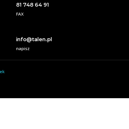
81 748 64 91
FAX
info@talen.pl
napisz
dek