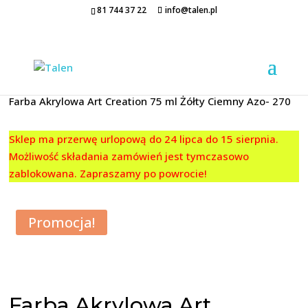
81 744 37 22
info@talen.pl
Strona główna
/
FARBY AKRYLOWE
/
Art Creation
/
75 ML
/
Farba Akrylowa Art Creation 75 ml Żółty Ciemny Azo- 270
Sklep ma przerwę urlopową do 24 lipca do 15 sierpnia.
Możliwość składania zamówień jest tymczasowo
zablokowana. Zapraszamy po powrocie!
Promocja!
Farba Akrylowa Art