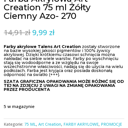
Creation 75 ml Żółty
Ciemny Azo- 270
Pierwotna
Aktualna
14,91
zł
9,99
zł
cena
cena
wynosiła:
wynosi:
Farby akrylowe
Talens
Art
Creation
zostały stworzone
na bazie wysokiej jakości pigmentów i 100% żywicy
14,91 zł.
9,99 zł.
akrylowej
.
Dzięki krótkiemu czasowi schnięcia można
nakładać na siebie wiele warstw.
Farby po wyschnięciu
stają się wodoodporne a ze względu na swoje
wszechstronne właściwości, nadają się do użycia na wielu
podłożach.
Farba jest kryjąca oraz posiada doskonałą
odporność na światło (+++).
SZATA GRAFICZNA OPAKOWANIA MOŻE RÓŻNIĆ SIĘ OD
TEJ NA ZDJĘCIU Z UWAGI NA ZMIANĘ OPAKOWANIA
PRZEZ PRODUCENTA
5 w magazynie
Kategorie:
75 ML
,
Art Creation
,
FARBY AKRYLOWE
,
PROMOCJE