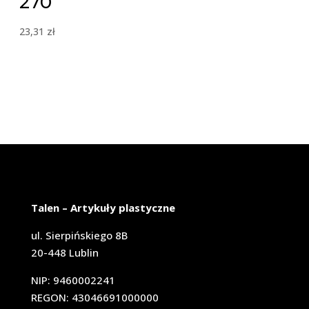
270
23,31
zł
Talen – Artykuły plastyczne
ul. Sierpińskiego 8B
20-448 Lublin
NIP: 9460002241
REGON: 43046691000000