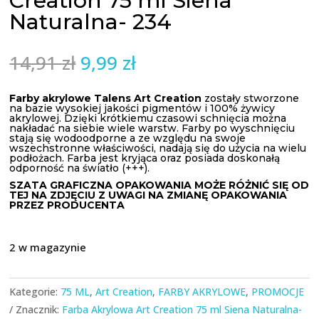
Creation 75 ml Siena
Naturalna- 234
Pierwotna
Aktualna
14,91
zł
9,99
zł
cena
cena
wynosiła:
wynosi:
Farby akrylowe
Talens
Art
Creation
zostały stworzone
na bazie wysokiej jakości pigmentów i 100% żywicy
14,91 zł.
9,99 zł.
akrylowej
.
Dzięki krótkiemu czasowi schnięcia można
nakładać na siebie wiele warstw.
Farby po wyschnięciu
stają się wodoodporne a ze względu na swoje
wszechstronne właściwości, nadają się do użycia na wielu
podłożach.
Farba jest kryjąca oraz posiada doskonałą
odporność na światło (+++).
SZATA GRAFICZNA OPAKOWANIA MOŻE RÓŻNIĆ SIĘ OD
TEJ NA ZDJĘCIU Z UWAGI NA ZMIANĘ OPAKOWANIA
PRZEZ PRODUCENTA
2 w magazynie
Kategorie:
75 ML
,
Art Creation
,
FARBY AKRYLOWE
,
PROMOCJE
Znacznik:
Farba Akrylowa Art Creation 75 ml Siena Naturalna-