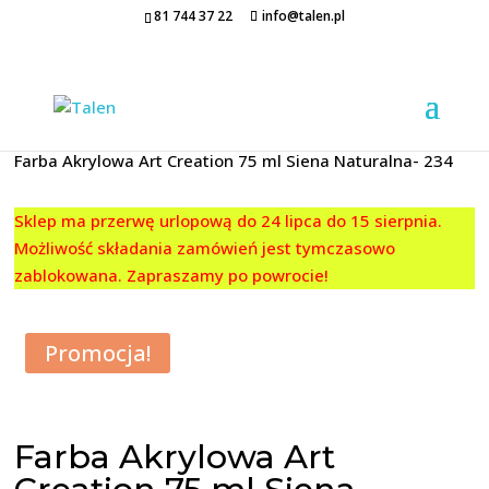
81 744 37 22
info@talen.pl
Strona główna
/
FARBY AKRYLOWE
/
Art Creation
/
75 ML
/
Farba Akrylowa Art Creation 75 ml Siena Naturalna- 234
Sklep ma przerwę urlopową do 24 lipca do 15 sierpnia.
Możliwość składania zamówień jest tymczasowo
zablokowana. Zapraszamy po powrocie!
Promocja!
Farba Akrylowa Art