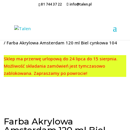
81 744 37 22
info@talen.pl
Strona główna
/
FARBY AKRYLOWE
/
Amsterdam
/
120 ML.
/ Farba Akrylowa Amsterdam 120 ml Biel cynkowa 104
Sklep ma przerwę urlopową do 24 lipca do 15 sierpnia.
Możliwość składania zamówień jest tymczasowo
zablokowana. Zapraszamy po powrocie!
Farba Akrylowa