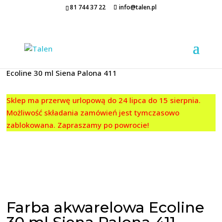
81 744 37 22
info@talen.pl
Strona główna
/
EKOLINA
/
30 ML.
/ Farba akwarelowa
Ecoline 30 ml Siena Palona 411
Sklep ma przerwę urlopową do 24 lipca do 15 sierpnia.
Możliwość składania zamówień jest tymczasowo
zablokowana. Zapraszamy po powrocie!
Farba akwarelowa Ecoline